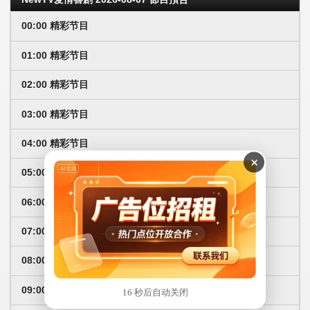
00:00 精彩节目
01:00 精彩节目
02:00 精彩节目
03:00 精彩节目
04:00 精彩节目
×
05:00 精彩节目
06:00 精彩节目
07:00 精彩节目
08:00 精彩节目
09:00 精彩节目
16 秒后自动关闭