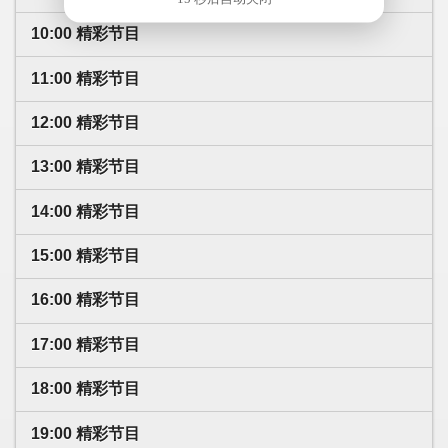
10:00 精彩节目
11:00 精彩节目
12:00 精彩节目
13:00 精彩节目
14:00 精彩节目
15:00 精彩节目
16:00 精彩节目
17:00 精彩节目
18:00 精彩节目
19:00 精彩节目