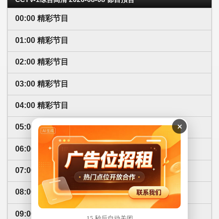
00:00 精彩节目
01:00 精彩节目
02:00 精彩节目
03:00 精彩节目
04:00 精彩节目
×
05:00 精彩节目
06:00 精彩节目
07:00 精彩节目
08:00 精彩节目
09:00 精彩节目
15 秒后自动关闭