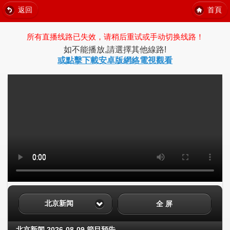
返回
首頁
所有直播线路已失效，请稍后重试或手动切换线路！
如不能播放,請選擇其他線路!
或點擊下載安卓版網絡電視觀看
北京新闻
全 屏
北京新闻 2026-08-09 節目預告