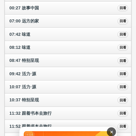
00:27 故事中国
回看
07:00 远方的家
回看
07:42 味道
回看
08:12 味道
回看
08:47 特别呈现
回看
09:42 活力·源
回看
10:07 活力·源
回看
10:37 特别呈现
回看
11:32 跟着书本去旅行
回看
11:52 跟着书本去旅行
回看
×