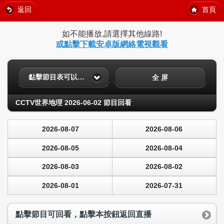
返回
首頁
如不能播放,請選擇其他線路!
或點擊下載安卓版網絡電視觀看
點擊節目表可以回看
全 屏
CCTV世界地理 2026-06-02 節目回看
2026-08-07
2026-08-06
2026-08-05
2026-08-04
2026-08-03
2026-08-02
2026-08-01
2026-07-31
點擊節目可回看，點擊本按鈕返回直播