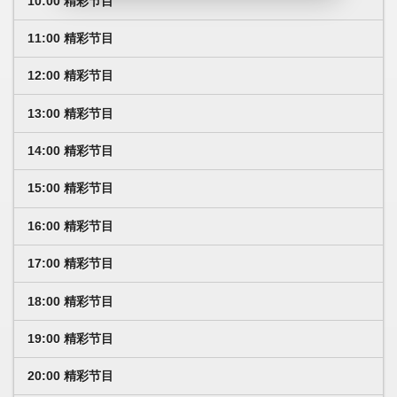
10:00 精彩节目
11:00 精彩节目
12:00 精彩节目
13:00 精彩节目
14:00 精彩节目
15:00 精彩节目
16:00 精彩节目
17:00 精彩节目
18:00 精彩节目
19:00 精彩节目
20:00 精彩节目