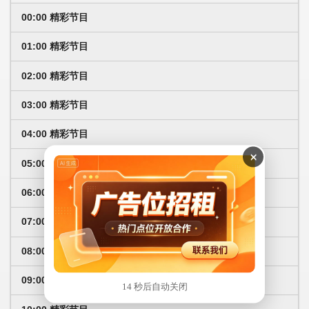
00:00 精彩节目
01:00 精彩节目
02:00 精彩节目
03:00 精彩节目
04:00 精彩节目
×
05:00 精彩节目
06:00 精彩节目
07:00 精彩节目
08:00 精彩节目
09:00 精彩节目
14 秒后自动关闭