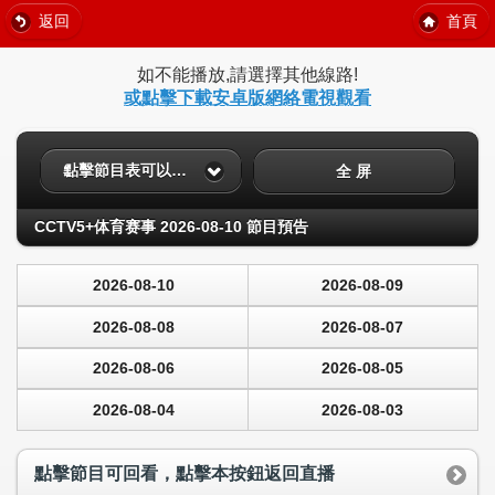
返回
首頁
如不能播放,請選擇其他線路!
或點擊下載安卓版網絡電視觀看
點擊節目表可以回看
全 屏
CCTV5+体育赛事 2026-08-10 節目預告
2026-08-10
2026-08-09
2026-08-08
2026-08-07
2026-08-06
2026-08-05
2026-08-04
2026-08-03
點擊節目可回看，點擊本按鈕返回直播